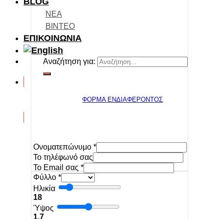
BLOG
ΝΕΑ
ΒΙΝΤΕΟ
ΕΠΙΚΟΙΝΩΝΙΑ
Αναζήτηση για:
ΦΟΡΜΑ ΕΝΔΙΑΦΕΡΟΝΤΟΣ
Ονοματεπώνυμο
*
To τηλέφωνό σας
Το Email σας
*
Φύλλο
*
Ηλικία
18
Ύψος
1.7