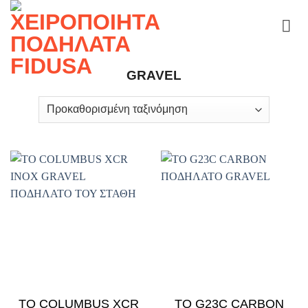
Skip
to
content
GRAVEL
ΤΟ COLUMBUS XCR
ΤΟ G23C CARBON