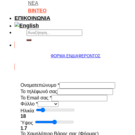
ΝΕΑ
ΒΙΝΤΕΟ
ΕΠΙΚΟΙΝΩΝΙΑ
Αναζήτηση
για:
ΦΟΡΜΑ ΕΝΔΙΑΦΕΡΟΝΤΟΣ
Ονοματεπώνυμο
*
To τηλέφωνό σας
Το Email σας
*
Φύλλο
*
Ηλικία
18
Ύψος
1.7
Το Χαμηλότερο Βάρος σας (Φόρμας)