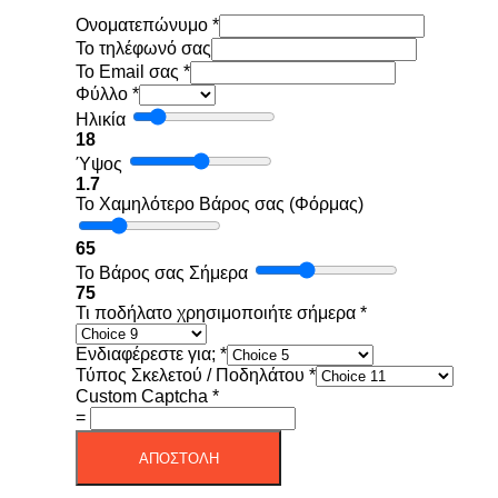
Ονοματεπώνυμο
*
To τηλέφωνό σας
Το Email σας
*
Φύλλο
*
Ηλικία
18
Ύψος
1.7
Το Χαμηλότερο Βάρος σας (Φόρμας)
65
Το Βάρος σας Σήμερα
75
Τι ποδήλατο χρησιμοποιήτε σήμερα
*
Ενδιαφέρεστε για;
*
Τύπος Σκελετού / Ποδηλάτου
*
Custom Captcha
*
=
ΑΠΟΣΤΟΛΗ