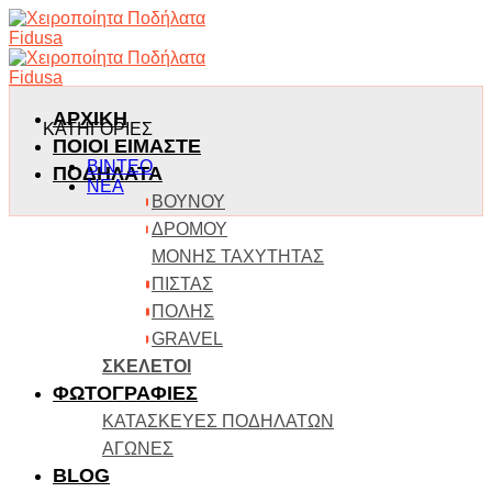
Skip
to
content
ΑΡΧΙΚΗ
ΚΑΤΗΓΟΡΙΕΣ
ΠΟΙΟΙ ΕΙΜΑΣΤΕ
ΒΙΝΤΕΟ
ΠΟΔΗΛΑΤΑ
ΝΕΑ
ΒΟΥΝΟΥ
ΔΡΟΜΟΥ
ΜΟΝΗΣ ΤΑΧΥΤΗΤΑΣ
ΠΙΣΤΑΣ
ΠΟΛΗΣ
GRAVEL
ΣΚΕΛΕΤΟΙ
ΦΩΤΟΓΡΑΦΙΕΣ
ΚΑΤΑΣΚΕΥΕΣ ΠΟΔΗΛΑΤΩΝ
ΑΓΩΝΕΣ
BLOG