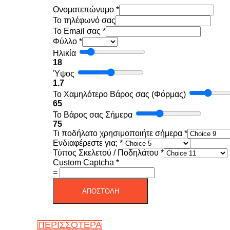
Ονοματεπώνυμο
*
To τηλέφωνό σας
Το Email σας
*
Φύλλο
*
Ηλικία
18
Ύψος
1.7
Το Χαμηλότερο Βάρος σας (Φόρμας)
65
Το Βάρος σας Σήμερα
75
Τι ποδήλατο χρησιμοποιήτε σήμερα
*
Ενδιαφέρεστε για;
*
Τύπος Σκελετού / Ποδηλάτου
*
Custom Captcha
*
=
ΑΠΟΣΤΟΛΗ
ΠΕΡΙΣΣΟΤΕΡΑ