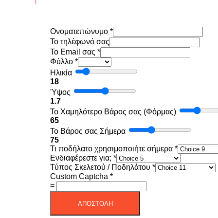
Ονοματεπώνυμο
*
To τηλέφωνό σας
Το Email σας
*
Φύλλο
*
Ηλικία
18
Ύψος
1.7
Το Χαμηλότερο Βάρος σας (Φόρμας)
65
Το Βάρος σας Σήμερα
75
Τι ποδήλατο χρησιμοποιήτε σήμερα
*
Ενδιαφέρεστε για;
*
Τύπος Σκελετού / Ποδηλάτου
*
Custom Captcha
*
=
ΑΠΟΣΤΟΛΗ