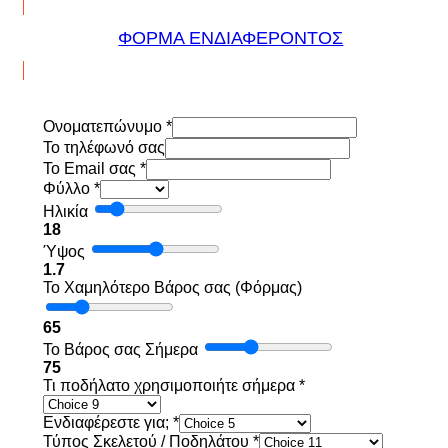
ΦΟΡΜΑ ΕΝΔΙΑΦΕΡΟΝΤΟΣ
Ονοματεπώνυμο
*
To τηλέφωνό σας
Το Email σας
*
Φύλλο
*
Ηλικία
18
Ύψος
1.7
Το Χαμηλότερο Βάρος σας (Φόρμας)
65
Το Βάρος σας Σήμερα
75
Τι ποδήλατο χρησιμοποιήτε σήμερα
*
Ενδιαφέρεστε για;
*
Τύπος Σκελετού / Ποδηλάτου
*