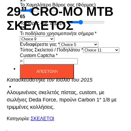
Το Χαμηλότερο Βάρος σας (Φόρμας)
29” CRO-MO MTB
65
ΣΚΕΛΕΤΟΣ
Το Βάρος σας Σήμερα
75
Τι ποδήλατο χρησιμοποιήτε σήμερα
*
Ενδιαφέρεστε για;
*
Τύπος Σκελετού / Ποδηλάτου
*
Custom Captcha
*
=
ΑΠΟΣΤΟΛΗ
Κατασκευάστηκε τον Ιούλιο του 2015
Αλουμινένιος σκελετός πίστας, custom, με
σωλήνες Deda Force, πιρούνι Carbon 1″ 1/8 με
τριμμένες κολλήσεις.
Κατηγορία:
ΣΚΕΛΕΤΟΙ