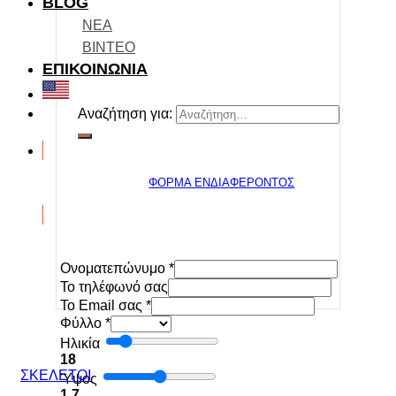
BLOG
ΝΕΑ
ΒΙΝΤΕΟ
ΕΠΙΚΟΙΝΩΝΙΑ
Αναζήτηση για:
ΦΟΡΜΑ ΕΝΔΙΑΦΕΡΟΝΤΟΣ
Ονοματεπώνυμο
*
To τηλέφωνό σας
Το Email σας
*
Φύλλο
*
Ηλικία
18
ΣΚΕΛΕΤΟΙ
Ύψος
1.7