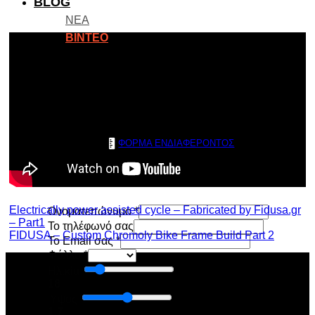
BLOG
ΝΕΑ
ΒΙΝΤΕΟ
ΕΠΙΚΟΙΝΩΝΙΑ
Αναζήτηση για:
ΦΟΡΜΑ ΕΝΔΙΑΦΕΡΟΝΤΟΣ
Electrically power assisted cycle – Fabricated by Fidusa.gr
Ονοματεπώνυμο
*
– Part1
To τηλέφωνό σας
FIDUSA – Custom Chromoly Bike Frame Build Part 2
Το Email σας
*
Φύλλο
*
Ηλικία
18
Ύψος
1.7