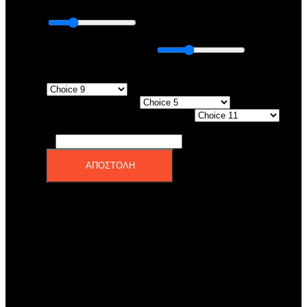
Το Χαμηλότερο Βάρος σας (Φόρμας)
65
Το Βάρος σας Σήμερα
75
Τι ποδήλατο χρησιμοποιήτε σήμερα
*
Ενδιαφέρεστε για;
*
Τύπος Σκελετού / Ποδηλάτου
*
Custom Captcha
*
=
ΑΠΟΣΤΟΛΗ