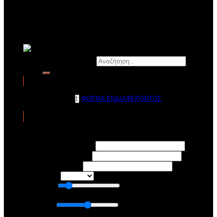
BLOG
ΝΕΑ
ΒΙΝΤΕΟ
ΕΠΙΚΟΙΝΩΝΙΑ
Αναζήτηση για:
ΦΟΡΜΑ ΕΝΔΙΑΦΕΡΟΝΤΟΣ
Ονοματεπώνυμο
*
To τηλέφωνό σας
Το Email σας
*
Φύλλο
*
Ηλικία
18
Ύψος
1.7