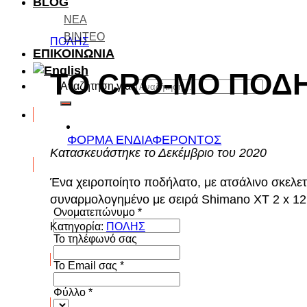
BLOG
ΝΕΑ
ΒΙΝΤΕΟ
ΠΟΛΗΣ
ΕΠΙΚΟΙΝΩΝΙΑ
ΤΟ CRO-MO ΠΟΔ
Αναζήτηση για:
ΦΟΡΜΑ ΕΝΔΙΑΦΕΡΟΝΤΟΣ
Κατασκευάστηκε το Δεκέμβριο του 2020
Ένα χειροποίητο ποδήλατο, με ατσάλινο σκελ
συναρμολογημένο με σειρά Shimano XT 2 x 12 
Ονοματεπώνυμο
*
Κατηγορία:
ΠΟΛΗΣ
To τηλέφωνό σας
Το Email σας
*
Φύλλο
*