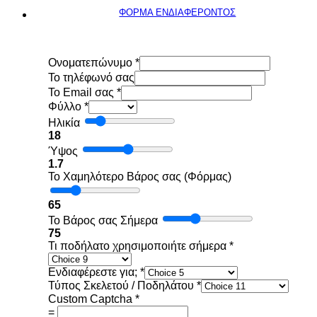
ΦΟΡΜΑ ΕΝΔΙΑΦΕΡΟΝΤΟΣ
Ονοματεπώνυμο
*
To τηλέφωνό σας
Το Email σας
*
Φύλλο
*
Ηλικία
18
Ύψος
1.7
Το Χαμηλότερο Βάρος σας (Φόρμας)
65
Το Βάρος σας Σήμερα
75
Τι ποδήλατο χρησιμοποιήτε σήμερα
*
Ενδιαφέρεστε για;
*
Τύπος Σκελετού / Ποδηλάτου
*
Custom Captcha
*
=