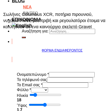
BLOG
ΝΕΑ
ΒΙΝΤΕΟ
Σωλήνες Columbus XCR, ποτήρια πιρουνιού,
ΕΠΙΚΟΙΝΩΝΙΑ
νυχάκια PMW, μεσ.τριβή και ρεγουλατόροι έτοιμα να
κολληθούν σε ενα καινούργιο σκελετό Gravel
Αναζήτηση για:
ΦΟΡΜΑ ΕΝΔΙΑΦΕΡΟΝΤΟΣ
Ονοματεπώνυμο
*
To τηλέφωνό σας
Το Email σας
*
Φύλλο
*
Ηλικία
18
Ύψος
1.7