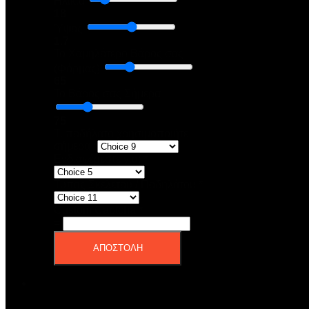
Ηλικία
18
Ύψος
1.7
Το Χαμηλότερο Βάρος σας
(Φόρμας)
65
Το Βάρος σας Σήμερα
75
Τι ποδήλατο χρησιμοποιήτε
σήμερα
*
Ενδιαφέρεστε για;
*
Τύπος Σκελετού / Ποδηλάτου
*
Custom Captcha
*
=
ΑΠΟΣΤΟΛΗ