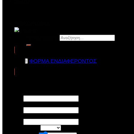
BLOG
ΝΕΑ
ΒΙΝΤΕΟ
ΕΠΙΚΟΙΝΩΝΙΑ
Αναζήτηση για:
ΦΟΡΜΑ ΕΝΔΙΑΦΕΡΟΝΤΟΣ
Ονοματεπώνυμο
*
To τηλέφωνό σας
Το Email σας
*
Φύλλο
*